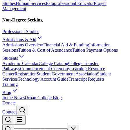
Studies
Human Services
Paraprofessional Educator
Project
Management
Non-Degree Seeking
Professional Studies
Admissions & Aid
Admissions Overview
Financial Aid & Funding
Information
Sessions
Tuition & Cost of Attendance
Tuition Payment Options
Students
Academic Calendar
College Catalog
College Transfer
Pathways
Commencement Ceremony
Learning Resource
Center
Registration
Student Government Association
Student
Services
Technology Account Guide
Transcript Requests
Training
Blog
In the News
Urban College Blog
Donate
Contact