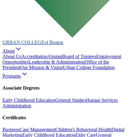
URBAN COLLEGE
of Boston
About
About Us
Accreditation
Alumni
Board of Trustees
Employment
Opportunities
Leadership & Administration
Office of the
President
Our Mission & Vision
Urban College Foundation
Programs
Associate Degrees
Early Childhood Education
General Studies
Human Services
Administration
Certificates
Business
Case Management
Children's Behavioral Health
Digital
Marketing
Early Childhood Education
Elder Care
General