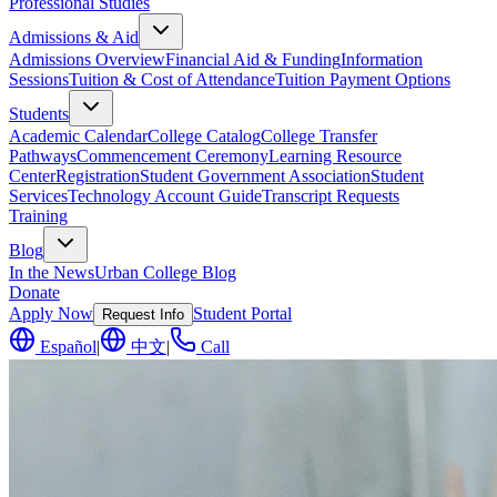
Professional Studies
Admissions & Aid
Admissions Overview
Financial Aid & Funding
Information
Sessions
Tuition & Cost of Attendance
Tuition Payment Options
Students
Academic Calendar
College Catalog
College Transfer
Pathways
Commencement Ceremony
Learning Resource
Center
Registration
Student Government Association
Student
Services
Technology Account Guide
Transcript Requests
Training
Blog
In the News
Urban College Blog
Donate
Apply Now
Student Portal
Request Info
Español
|
中文
|
Call