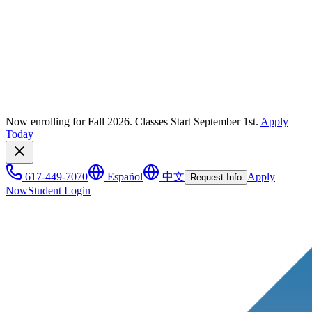
Now enrolling for Fall 2026. Classes Start September 1st.
Apply
Today
617-449-7070
Español
中文
Apply
Request Info
Now
Student Login