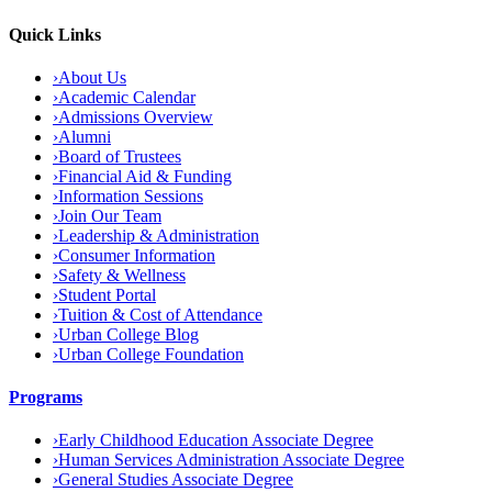
Quick Links
›
About Us
›
Academic Calendar
›
Admissions Overview
›
Alumni
›
Board of Trustees
›
Financial Aid & Funding
›
Information Sessions
›
Join Our Team
›
Leadership & Administration
›
Consumer Information
›
Safety & Wellness
›
Student Portal
›
Tuition & Cost of Attendance
›
Urban College Blog
›
Urban College Foundation
Programs
›
Early Childhood Education Associate Degree
›
Human Services Administration Associate Degree
›
General Studies Associate Degree