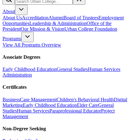
About
About Us
Accreditation
Alumni
Board of Trustees
Employment
Opportunities
Leadership & Administration
Office of the
President
Our Mission & Vision
Urban College Foundation
Programs
View All Programs Overview
Associate Degrees
Early Childhood Education
General Studies
Human Services
Administration
Certificates
Business
Case Management
Children's Behavioral Health
Digital
Marketing
Early Childhood Education
Elder Care
General
Studies
Human Services
Paraprofessional Educator
Project
Management
Non-Degree Seeking